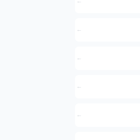
←
←
←
←
←