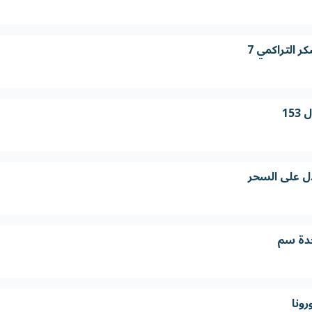
ر التراكمي 7
15
دل على السحر
رونا