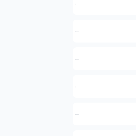
←
←
←
←
←