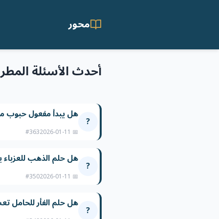
محور
أحدث الأسئلة المطر
هل يبدأ مفعول حبوب من
?
#363
📅 2026-01-11
هل حلم الذهب للعزباء 
?
#350
📅 2026-01-11
هل حلم الفأر للحامل تع
?