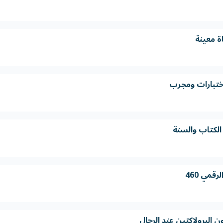
اة معينة
اختبارات ومجرب
الكتاب والسنة
قمي 460
ن البرولاكتين عند الرجال