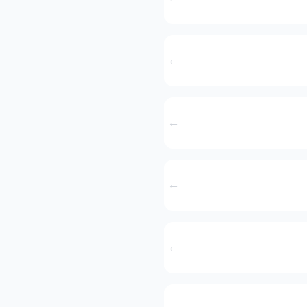
←
←
←
←