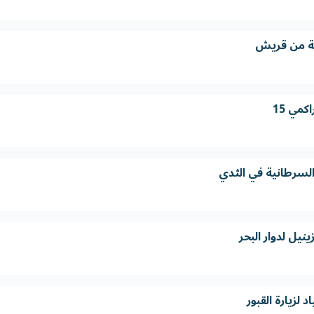
جنة من قريش
كمي 15
لسرطانية في الثدي
يل لدوار البحر
زيارة القبور