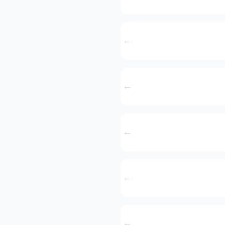
←
←
←
←
←