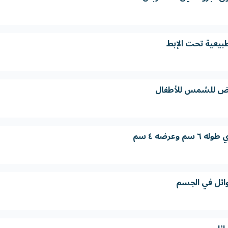
طبيعية تحت الإبط
ّض للشمس للأطفال
وعرضه ٤ سم
ائل في الجسم