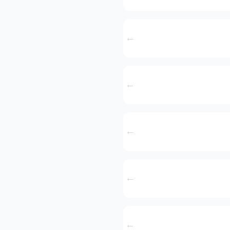
←
←
←
←
←