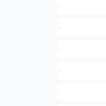
←
←
←
←
←