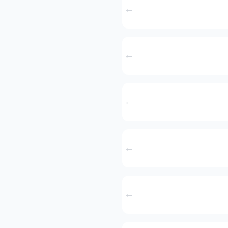
←
←
←
←
←